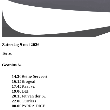
Zaterdag 9 mei 2026
Terrein open: 13:30 uur – 01:30 uur
Geonius Main Stage
14.30
Bettie Serveert
16.15
Brògeal
17.45
Kaat van Stralen
19.00
DEF
20.15
Jet van der Steen
22.00
Gurriers
00.00
PARRA.DICE