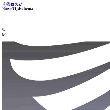
Home
Tijdschema
Tijdschema 2026
Weet precies waar en hoe laat je moet zijn tijdens het
Mama’s Pride weekend.