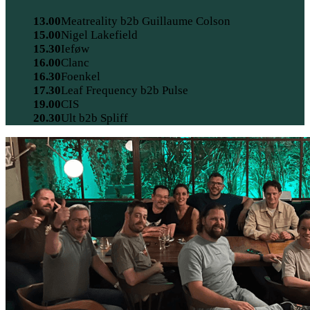
13.00
Meatreality b2b Guillaume Colson
15.00
Nigel Lakefield
15.30
Ieføw
16.00
Clanc
16.30
Foenkel
17.30
Leaf Frequency b2b Pulse
19.00
CIS
20.30
Ult b2b Spliff