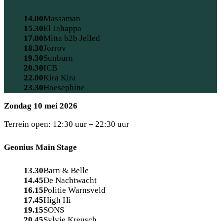
14.00
Massaman
15.30
El Jahappa
17.00
Mitta b2b Jelled
18.30
Jorrov
19.30
Sunburn
20.30
ICB
22.00
Kira Kira
23.30
Hoesephine
Zondag 10 mei 2026
Terrein open: 12:30 uur – 22:30 uur
Geonius Main Stage
13.30
Barn & Belle
14.45
De Nachtwacht
16.15
Politie Warnsveld
17.45
High Hi
19.15
SONS
20.45
Sylvie Kreusch