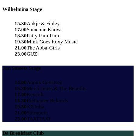
Wilhelmina Stage
15.30
Aukje & Finley
17.00
Someone Knows
18.30
Patty Pam-Pam
19.30
Mink Goes Roxy Music
21.00
The Abba-Girls
23.00
GUZ
Jan Smeets Stage
14.00
Anouk Gerritsen
15.30
Merci Jones & The Benefits
17.00
Keycult
18.30
Riethamer Rekords
19.30
XXJulía
21.00
Stirmouth
23.00
TAXITAXI
De Breakfast Club