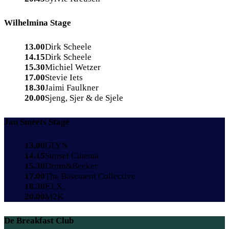
Wilhelmina Stage
13.00
Dirk Scheele
14.15
Dirk Scheele
15.30
Michiel Wetzer
17.00
Stevie Iets
18.30
Jaimi Faulkner
20.00
Sjeng, Sjer & de Sjele
Jan Smeets Stage
13.00
GLYN
14.15
Sunset Cinema
15.30
Drum&Beeker
17.00
The Basement Collective
18.30
F.I.X.
20.00
M2K
De Breakfast Club