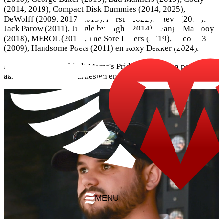
(2014, 2019), Compact Disk Dummies (2014, 2025),
DeWolff (2009, 2017, 2019), Karsu (2022), Haevn (2017),
Jack Parow (2011), Jungle by Night (2014), Jeangu Macrooy
(2018), MEROL (2019), The Sore Losers (2019), Zuco 103
(2009), Handsome Poets (2011) en Roxy Dekker (2024).
Naast deze namen biedt Mama's Pride jaarlijks een podium
aan vele opkomende artiesten en regionale acts.
MENU