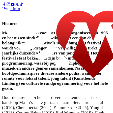
Home
Info
Historie
Historie
Mama's Pride werd voor het eerst georganiseerd in 1995
en heeft zich sindsdien ontwikkeld tot een van de
belangrijkste gratis festivals in Limburg. Het festival
wordt volledig gedragen door vrijwilligers en trekt
jaarlijks duizenden bezoekers van jong tot oud. Het
festival staat bekend om zijn brede muzikale
programmering, waarbij pop, rock, hiphop, elektronische
muziek en andere genres samenkomen. Naast het
hoofdpodium zijn er diverse andere podia, waaronder
ruimte voor lokaal talent, jong talent (Kunstbende
Limburg) en culturele randprogrammering voor het hele
gezin.
Door de jaren heen hebben diverse bekende artiesten en
bands op Mama's Pride gestaan, waaronder: Caro Emerald
(2010), Chef'Special (2011), Ronnie Flex (2015), Yungblud
(2018), George Baker (2019), Bad Manners (2019), Coely