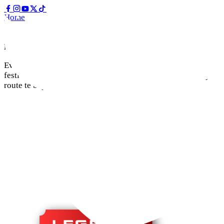
Home
Plattegrond
Plattegrond
Even oriënteren voordat je het terrein opgaat? Onze
festivalplattegrond staat voor je klaar! Handig om alvast je
route te bepalen en straks niks te missen!