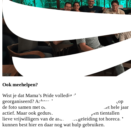
Ook meehelpen?
Wist je dat Mama’s Pride volledig door vrijwilligers wordt
georganiseerd? Achter de schermen is er een kernteam (op
de foto samen met onze festivalpartner Instatec) het hele jaar
actief. Maar ook gedurende het festival helpen tientallen
lieve vrijwilligers van de artiestenbegeleiding tot horeca. We
kunnen best hier en daar nog wat hulp gebruiken.