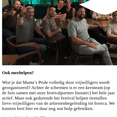
De entree bevindt zich aan de
Hulphonden zijn, in tegenstelling tot huisdieren, toegestaan
Kummenaedestraat ter hoogte
van de Kievitstraat
op het festivalterrein.
. Het festivalterrein bevindt zich op
loopafstand.
Ook meehelpen?
Wist je dat Mama’s Pride volledig door vrijwilligers wordt
georganiseerd? Achter de schermen is er een kernteam (op
de foto samen met onze festivalpartner Instatec) het hele jaar
actief. Maar ook gedurende het festival helpen tientallen
lieve vrijwilligers van de artiestenbegeleiding tot horeca. We
kunnen best hier en daar nog wat hulp gebruiken.