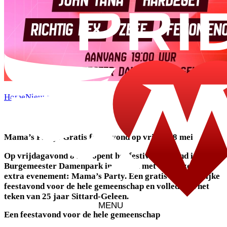
Home
Nieuws
Mama’s Party: Gratis feestavond op vrijdag
8 mei
Mama’s Party: Gratis feestavond op vrijdag 8 mei
Op vrijdagavond 8 mei opent het festivalweekend in het
Burgemeester Damenpark in Geleen met een bijzonder
extra evenement: Mama’s Party. Een gratis toegankelijke
feestavond voor de hele gemeenschap en volledig in het
teken van 25 jaar Sittard-Geleen.
MENU
Een feestavond voor de hele gemeenschap