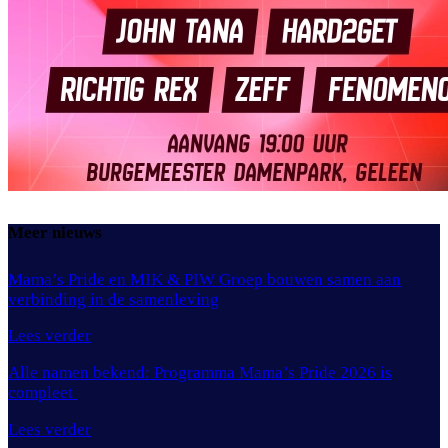
Meer nieuws
Mama’s Pride en MIK & PIW Groep bouwen samen aan
verbinding in de samenleving
Lees verder
Alle namen bekend: Programma Mama’s Pride 2026 is
compleet
Lees verder