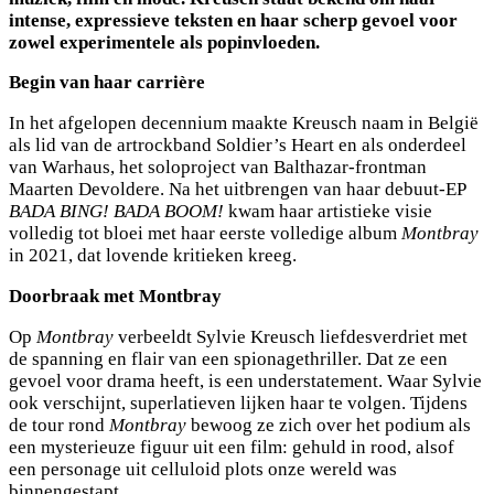
intense, expressieve teksten en haar scherp gevoel voor
zowel experimentele als popinvloeden.
Begin van haar carrière
In het afgelopen decennium maakte Kreusch naam in België
als lid van de artrockband Soldier’s Heart en als onderdeel
van Warhaus, het soloproject van Balthazar-frontman
Maarten Devoldere. Na het uitbrengen van haar debuut-EP
BADA BING! BADA BOOM!
kwam haar artistieke visie
volledig tot bloei met haar eerste volledige album
Montbray
in 2021, dat lovende kritieken kreeg.
Doorbraak met Montbray
Op
Montbray
verbeeldt Sylvie Kreusch liefdesverdriet met
de spanning en flair van een spionagethriller. Dat ze een
gevoel voor drama heeft, is een understatement. Waar Sylvie
ook verschijnt, superlatieven lijken haar te volgen. Tijdens
de tour rond
Montbray
bewoog ze zich over het podium als
een mysterieuze figuur uit een film: gehuld in rood, alsof
een personage uit celluloid plots onze wereld was
binnengestapt.