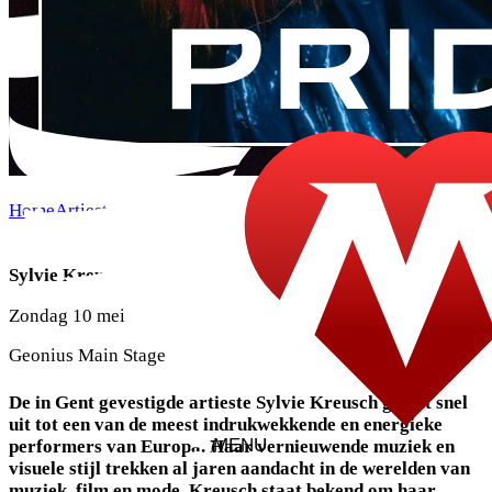
Home
Artiesten
Zondag
Sylvie Kreusch
Sylvie Kreusch
Zondag 10 mei
Geonius Main Stage
De in Gent gevestigde artieste Sylvie Kreusch groeit snel
uit tot een van de meest indrukwekkende en energieke
MENU
performers van Europa. Haar vernieuwende muziek en
visuele stijl trekken al jaren aandacht in de werelden van
muziek, film en mode. Kreusch staat bekend om haar