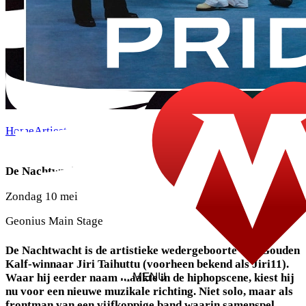
Home
Artiesten
Zondag
De Nachtwacht
De Nachtwacht
Zondag 10 mei
Geonius Main Stage
De Nachtwacht is de artistieke wedergeboorte van Gouden
Kalf-winnaar Jiri Taihuttu (voorheen bekend als Jiri11).
MENU
Waar hij eerder naam maakte in de hiphopscene, kiest hij
nu voor een nieuwe muzikale richting. Niet solo, maar als
frontman van een vijfkoppige band waarin samenspel,