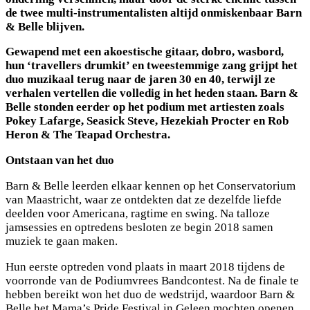
de twee multi-instrumentalisten altijd onmiskenbaar Barn
& Belle blijven.
Gewapend met een akoestische gitaar, dobro, wasbord,
hun ‘travellers drumkit’ en tweestemmige zang grijpt het
duo muzikaal terug naar de jaren 30 en 40, terwijl ze
verhalen vertellen die volledig in het heden staan. Barn &
Belle stonden eerder op het podium met artiesten zoals
Pokey Lafarge, Seasick Steve, Hezekiah Procter en Rob
Heron & The Teapad Orchestra.
Ontstaan van het duo
Barn & Belle leerden elkaar kennen op het Conservatorium
van Maastricht, waar ze ontdekten dat ze dezelfde liefde
deelden voor Americana, ragtime en swing. Na talloze
jamsessies en optredens besloten ze begin 2018 samen
muziek te gaan maken.
Hun eerste optreden vond plaats in maart 2018 tijdens de
voorronde van de Podiumvrees Bandcontest. Na de finale te
hebben bereikt won het duo de wedstrijd, waardoor Barn &
Belle het Mama’s Pride Festival in Geleen mochten openen.