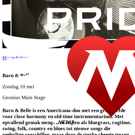
Home
Artiesten
Zondag
Barn & Belle
Barn & Belle
Zondag 10 mei
Geonius Main Stage
Barn & Belle is een Americana-duo met een grote liefde
voor close harmony en old-time instrumentarium. Met
MENU
opvallend gemak mengen ze stijlen als bluegrass, ragtime,
swing, folk, country en blues tot nieuwe songs die
onderling verschillen, maar door de sterke chemie tussen