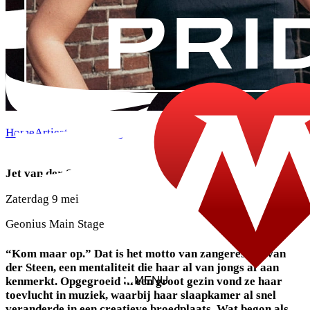
Home
Artiesten
Zaterdag
Jet van der Steen
Jet van der Steen
Zaterdag 9 mei
Geonius Main Stage
“Kom maar op.” Dat is het motto van zangeres Jet van
der Steen, een mentaliteit die haar al van jongs af aan
MENU
kenmerkt. Opgegroeid in een groot gezin vond ze haar
toevlucht in muziek, waarbij haar slaapkamer al snel
veranderde in een creatieve broedplaats. Wat begon als