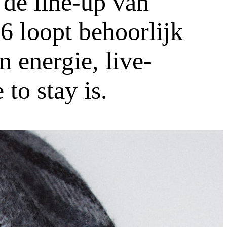
 de line-up van
6 loopt behoorlijk
n energie, live-
to stay is.