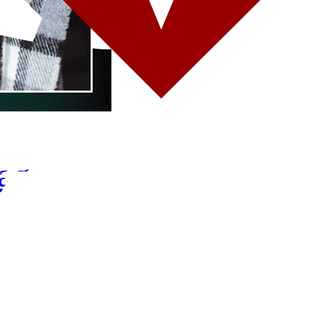
ag
Def