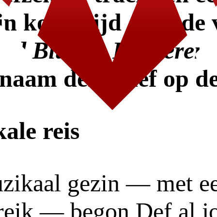
 in korte tijd de code
ad Bitches Luisteren
 naam definitief op de
U
ale reis
zikaal gezin — met ee
reik — begon Def al j