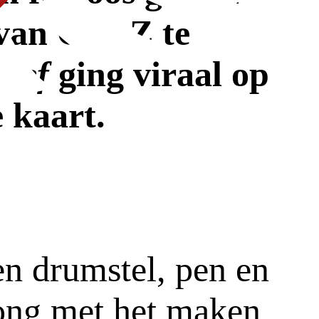
 van Gen Z te
 Def
ging viraal op
 kaart.
n drumstel, pen en
ong met het maken