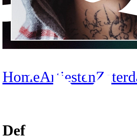
Home
Artiesten
Zaterd
Def