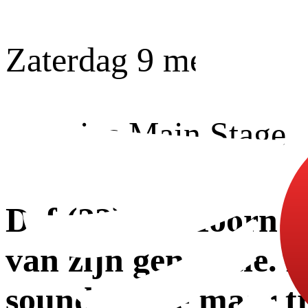
Zaterdag 9 mei
Geonius Main Stage
Def (22) uit Hoorn 
van zijn generatie. 
sound, korte maar tr