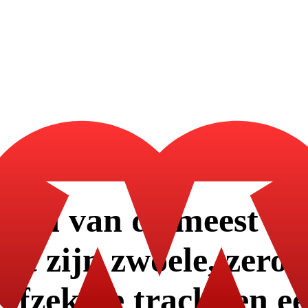
is een van de meest o
Met zijn zwoele, zeroe
efzekere tracks en een