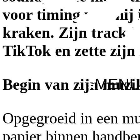
voor timing wist hij
kraken. Zijn track
B
TikTok en zette zijn
MEN
Begin van zijn muzik
Opgegroeid in een mu
papier binnen handbe