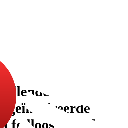
pvallende stemmen
s-geïnspireerde
 feilloos gevoel